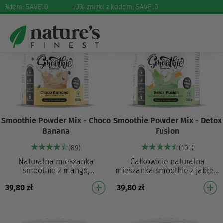
z kodem: SAVE10
%
10% zniżki z kodem: SAVE10
Smoothie Powder Mix - Choco
Smoothie Powder Mix - Detox
Banana
Fusion
(89)
(101)
Naturalna mieszanka
Całkowicie naturalna
smoothie z mango,
mieszanka smoothie z jabłek,
pomarańczy, kokosa i
pomarańczy, trawy
39,80
zł
39,80
zł
kurkumy Gotowa do
pszenicznej i chlorelli
przygotowania mieszanka
Gotowa do przygotowania
smoothie do natych…
mie…