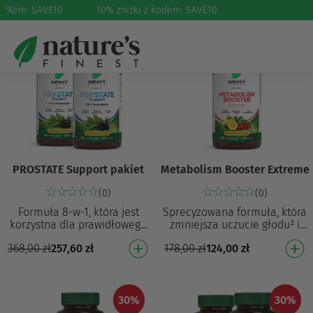
kodem: SAVE10
%
10% zniżki z kodem: SAVE10
30%
30%
PROSTATE Support pakiet
Metabolism Booster Extreme
(0)
(0)
Formuła 8-w-1, która jest
Sprecyzowana formuła, która
korzystna dla prawidłowego
zmniejsza uczucie głodu² i
funkcjonowania prostaty⁶ i
przyczynia się do regulacji
368,00
zł
257,60
zł
178,00
zł
124,00
zł
korzystnie wpływa na zdrowie
masy ciała² Zmniejsza
mężczyzn⁴ …
uczucie głodu2…
30%
30%