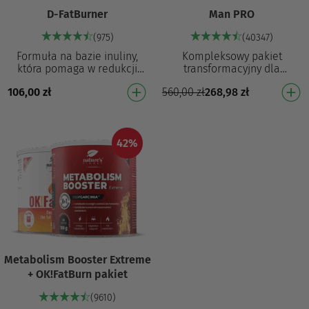
D-FatBurner
Man PRO
(975)
(40347)
Formuła na bazie inuliny,
Kompleksowy pakiet
która pomaga w redukcji
transformacyjny dla
złogów tłuszczowych i
mężczyzn: zwiększa
106,00
zł
560,00
zł
268,98
zł
przyczynia się do utraty masy
wydalanie tłuszczu⁵, pomaga
ciała⁴ Z opatento…
utrzymać optymalną
wytrzymałość⁷ …
42%
Metabolism Booster Extreme
+ OK!FatBurn pakiet
(9610)