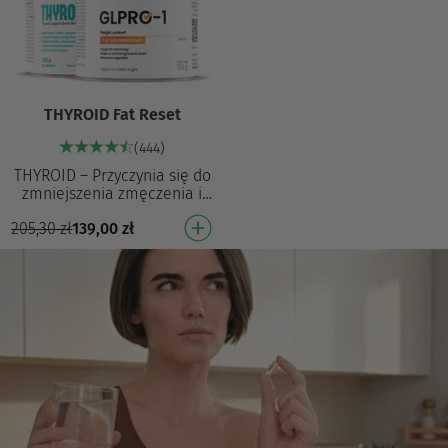
THYROID Fat Reset
(444)
THYROID – Przyczynia się do
zmniejszenia zmęczenia i
znużenia² oraz odgrywa rolę
205,30
zł
139,00
zł
w funkcjonowaniu tarczycy⁵
Odgrywa rol…