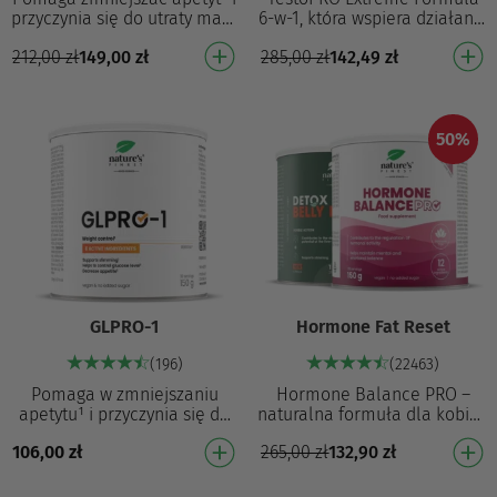
przyczynia się do utraty masy
6-w-1, która wspiera działanie
ciała¹ Przyczynia się do utraty
mięśni⁴ i utrzymanie
212,00
zł
149,00
zł
285,00
zł
142,49
zł
masy ciała⁴ Zmniejsza
normalnego poziomu
apetyt¹…
hormonu T we krwi² Poma…
50%
GLPRO-1
Hormone Fat Reset
(196)
(22463)
Pomaga w zmniejszaniu
Hormone Balance PRO –
apetytu¹ i przyczynia się do
naturalna formuła dla kobiet,
redukcji masy ciała¹
która z witaminą B6
106,00
zł
265,00
zł
132,90
zł
Przyczynia się do redukcji
przyczynia się do
masy ciała⁴ Zmniejsz…
regulowania aktywności
hormon…