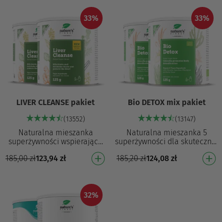
działanie re…
działanie re…
33%
33%
LIVER CLEANSE pakiet
Bio DETOX mix pakiet
(13552)
(13147)
Naturalna mieszanka
Naturalna mieszanka 5
superżywności wspierająca
superżywności dla skutecznej
zdrowie wątroby ¹,³,⁴ Wspiera
detoksykacji, energii i
185,00
zł
123,94
zł
185,20
zł
124,08
zł
zdrowie wątroby ¹,³,⁴ Pomaga
trawienia: Wspomaga
oczyścić i det…
detoksykację organizmu ³…
32%