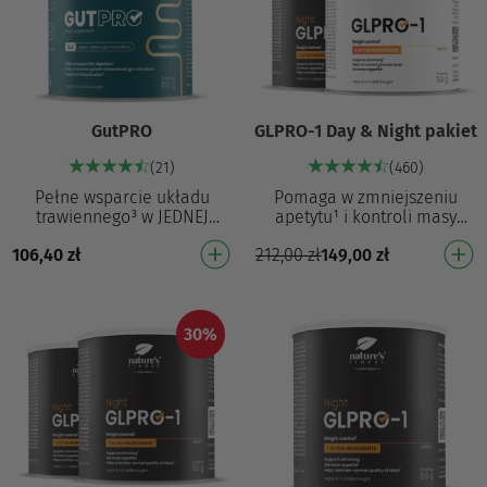
GutPRO
GLPRO-1 Day & Night pakiet
(21)
(460)
Pełne wsparcie układu
Pomaga w zmniejszeniu
trawiennego³ w JEDNEJ
apetytu¹ i kontroli masy
kompletnej formule
ciała¹ Formuła 8-w-1, która
106,40
zł
212,00
zł
149,00
zł
NOWOŚĆ: synergiczna
pomaga zmniejszyć apetyt¹ i
formuła 3 w 1: trawienie⁷ +
masę ciała¹ oraz…
oczyszcz…
30%