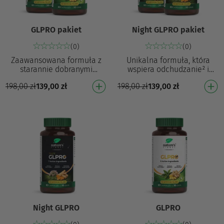
GLPRO pakiet
Night GLPRO pakiet
(0)
(0)
Zaawansowana formuła z
Unikalna formuła, która
starannie dobranymi
wspiera odchudzanie² i
składnikami, które wspierają
pomaga utrzymać naturalny
198,00
zł
139,00
zł
198,00
zł
139,00
zł
odchudzanie¹ i zmniejszają
sen³ Przyczynia się do
apetyt¹ Wspiera odch…
zmniejszenia apetytu¹ P…
Night GLPRO
GLPRO