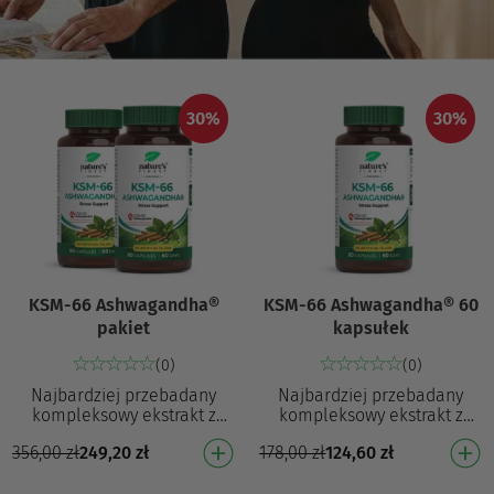
30%
30%
KSM-66 Ashwagandha®
KSM-66 Ashwagandha® 60
pakiet
kapsułek
(0)
(0)
Najbardziej przebadany
Najbardziej przebadany
kompleksowy ekstrakt z
kompleksowy ekstrakt z
korzenia ashwagandhy
korzenia ashwagandhy
356,00
zł
249,20
zł
178,00
zł
124,60
zł
Poparty ponad 32
Poparty ponad 32
badaniami¹ Udowodnione
badaniami¹ Udowodnione