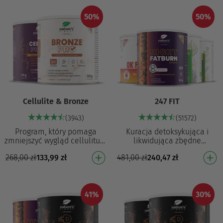
50%
50%
Cellulite & Bronze
247 FIT
(3943)
(51572)
Program, który pomaga
Kuracja detoksykująca i
zmniejszyć wygląd cellulitu¹ i
likwidująca zbędne
przyczynia się do
kilogramy Wspomaga
268,00
zł
133,99
zł
481,00
zł
240,47
zł
normalnego kolorytu skóry⁷
oczyszczanie wątroby
Cellulite PRO Pomaga …
(pierwszy krok w stronę utraty
wagi)…
41%
30%