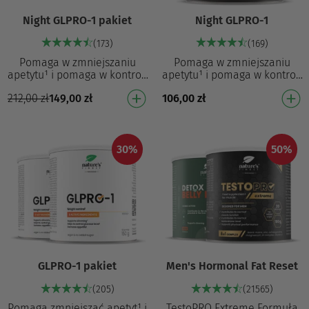
Night GLPRO-1 pakiet
Night GLPRO-1
(173)
(169)
Pomaga w zmniejszaniu
Pomaga w zmniejszaniu
apetytu¹ i pomaga w kontroli
apetytu¹ i pomaga w kontroli
masy ciała¹ Formuła 8-w-1,
masy ciała¹ Formuła 8-w-1,
212,00
zł
149,00
zł
106,00
zł
która pomaga zmniejszać
która pomaga zmniejszać
apetyt¹ i masę ci…
apetyt¹ i masę ci…
30%
50%
GLPRO-1 pakiet
Men's Hormonal Fat Reset
(205)
(21565)
Pomaga zmniejszać apetyt¹ i
TestoPRO Extreme Formuła