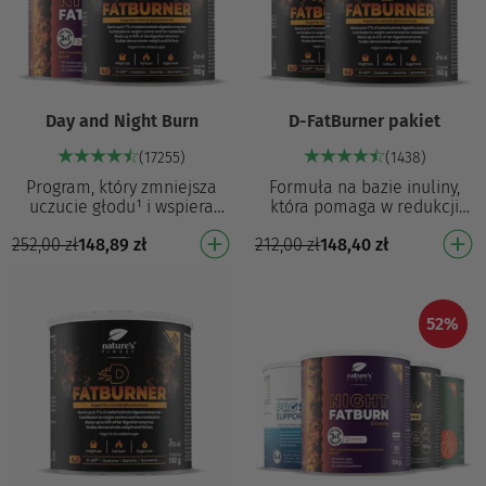
Day and Night Burn
D-FatBurner pakiet
(17255)
(1438)
Program, który zmniejsza
Formuła na bazie inuliny,
uczucie głodu¹ i wspiera
która pomaga w redukcji
odchudzanie9 D-FatBurner:
złogów tłuszczowych i
252,00
zł
148,89
zł
212,00
zł
148,40
zł
Zmniejsza uczucie głodu¹
przyczynia się do utraty masy
Pomaga w regulacji…
ciała⁴ Z opatento…
52%