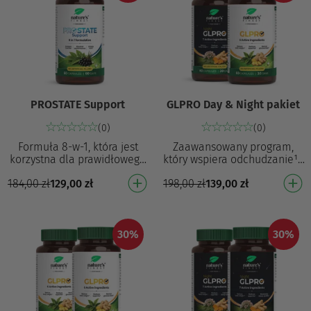
PROSTATE Support
GLPRO Day & Night pakiet
(0)
(0)
Formuła 8-w-1, która jest
Zaawansowany program,
korzystna dla prawidłowego
który wspiera odchudzanie¹ i
funkcjonowania prostaty⁶ i
pomaga utrzymać naturalny
184,00
zł
129,00
zł
198,00
zł
139,00
zł
pozytywnie wpływa na
sen7 GLPRO: Wspiera
zdrowie mężczyzn⁴ …
odchudzanie¹ Zmniejsza…
30%
30%