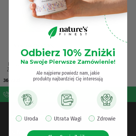
Nasiona Chia 250g
Odbierz 10% Zniżki
(20)
Na Swoje Pierwsze Zamówienie!
Pożywne czarne nasiona
Źródło kwasów omega-3 i
​Ale najpierw powiedz nam, jakie
omega-9 Wysoka zawartość
produkty najbardziej Cię interesują
36,90
zł
białka Wysoka zawartość
błonnika Źródło minerał…
Bezpłatne doradztwo
732 084 080
Pomoc i informacje
pop up interest
Uroda
Utrata Wagi
Zdrowie
O firmie