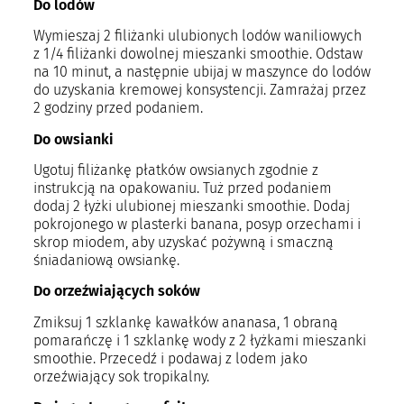
Do lodów
Wymieszaj 2 filiżanki ulubionych lodów waniliowych
z 1/4 filiżanki dowolnej mieszanki smoothie. Odstaw
na 10 minut, a następnie ubijaj w maszynce do lodów
do uzyskania kremowej konsystencji. Zamrażaj przez
2 godziny przed podaniem.
Do owsianki
Ugotuj filiżankę płatków owsianych zgodnie z
instrukcją na opakowaniu. Tuż przed podaniem
dodaj 2 łyżki ulubionej mieszanki smoothie. Dodaj
pokrojonego w plasterki banana, posyp orzechami i
skrop miodem, aby uzyskać pożywną i smaczną
śniadaniową owsiankę.
Do orzeźwiających soków
Zmiksuj 1 szklankę kawałków ananasa, 1 obraną
pomarańczę i 1 szklankę wody z 2 łyżkami mieszanki
smoothie. Przecedź i podawaj z lodem jako
orzeźwiający sok tropikalny.