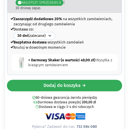
NAJLEPSZY SPRZEDAWCA
|
30
dniowy zapas
Zaoszczędź dodatkowo 20%
na wszystkich zamówieniach,
zaczynając od drugiego zamówienia
Dostawa co:
30
dni
(zalecane)
Bezpłatna dostawa
wszystkich zamówień
Anuluj w dowolnym momencie
+ Darmowy Shaker (o wartości
49,00
zł
)
Wysyłka z
bieżącym zamówieniem
Dodaj do koszyka →
60-dniowa gwarancja zwrotu pieniędzy
Darmowa dostawa powyżej
200,00
zł
Dostawa w ciągu 3-4 dni roboczych
Pytania? Zadzwoń do nas:
732 084 080