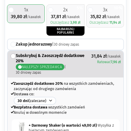
5%
10%
1
x
2
x
3
x
39,80
zł
37,81
zł
35,82
zł
/kawałek
/kawałek
/kawałek
Oszczędzasz
3,98
zł
Oszczędzasz
11,94
zł
NAJBARDZIEJ
POPULARNE
Zakup jednorazowy
|
30
dniowy zapas
Subskrybuj & Zaoszczędź dodatkowe
31,84
zł
/kawałek
20%
Ratować
7,96
zł
NAJLEPSZY SPRZEDAWCA
|
30
dniowy zapas
Zaoszczędź dodatkowo 20%
na wszystkich zamówieniach,
zaczynając od drugiego zamówienia
Dostawa co:
30
dni
(zalecane)
Bezpłatna dostawa
wszystkich zamówień
Anuluj w dowolnym momencie
+ Darmowy Shaker (o wartości
49,00
zł
)
Wysyłka z
bieżącym zamówieniem