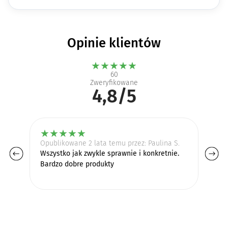
Opinie klientów
★
★
★
★
★
60
Zweryfikowane
4,8/5
★
★
★
★
★
Opublikowane 2 lata temu przez: Paulina S.
Op
Wszystko jak zwykle sprawnie i konkretnie.
Do
Bardzo dobre produkty