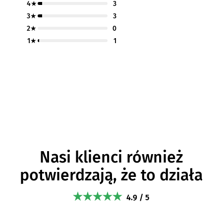
4★
3
3★
3
2★
0
1★
1
Nasi klienci również
potwierdzają, że to działa
4.9 / 5