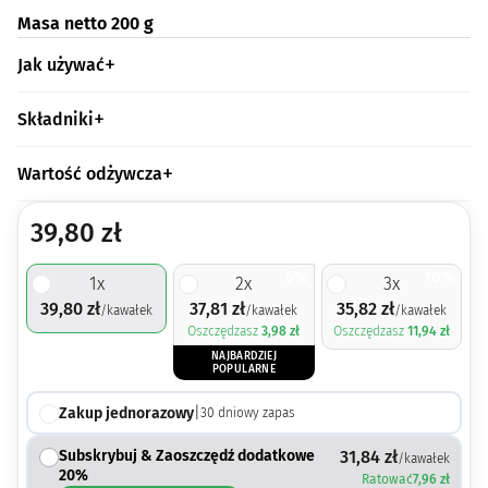
Masa netto 200 g
Jak używać
Składniki
Wartość odżywcza
39,80
zł
5%
10%
1
x
2
x
3
x
39,80
zł
37,81
zł
35,82
zł
/kawałek
/kawałek
/kawałek
Oszczędzasz
3,98
zł
Oszczędzasz
11,94
zł
NAJBARDZIEJ
POPULARNE
Zakup jednorazowy
|
30
dniowy zapas
Subskrybuj & Zaoszczędź dodatkowe
31,84
zł
/kawałek
20%
Ratować
7,96
zł