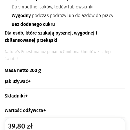
Do smoothie, soków, lodów lub owsianki
Wygodny
podczas podróży lub dojazdów do pracy
Bez dodanego cukru
Dla osób, które szukają pysznej, wygodnej i
zbilansowanej przekąski
Nature’s Finest ma już ponad 4,7 miliona klientów z całego
świata!
Masa netto 200 g
Jak używać
Składniki
Wartość odżywcza
39,80
zł