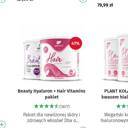
g
biodostępności Zawiera 200 mg
hialuron
79,99
zł
kwasu hialuron…
alternaty
wega
41%
Beauty Hyaluron + Hair Vitamins
PLANT KOL
pakiet
kwasem hia
(5677)
Pakiet dla nawilżonej skóry i
Wegański k
zdrowych włosów! Dba o
hialuronowym
elastyczność i zdrowie skóry
i stymulacji