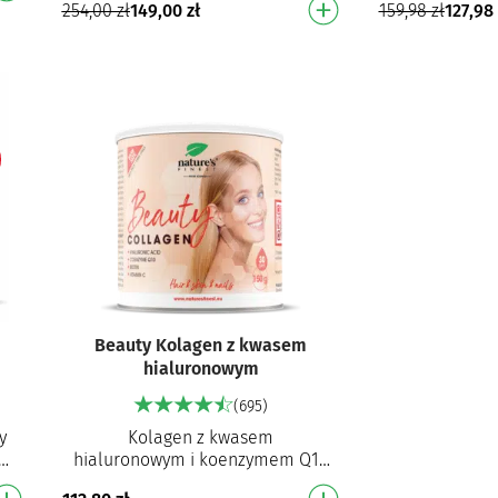
254,00
zł
149,00
zł
159,98
zł
127,98
Odżywia skórę i dba o jej
kolagenu 
przemianę N…
Beauty Kolagen z kwasem
hialuronowym
(695)
y
Kolagen z kwasem
u
hialuronowym i koenzymem Q10
Wielofunkcyjna formuła