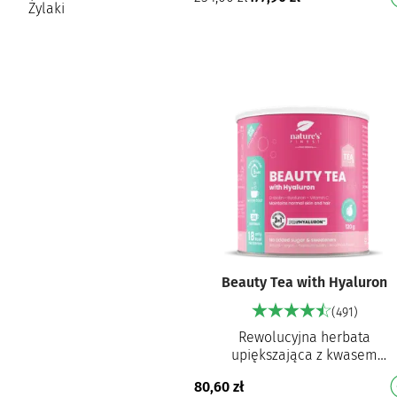
biodostępności Zawiera 200 m
Żylaki
kwasu hialurono…
Beauty Tea with Hyaluron
(491)
Rewolucyjna herbata
upiększająca z kwasem
hialuronowym, d-biotyną i
80,60
zł
witaminą C Pomaga odżywić