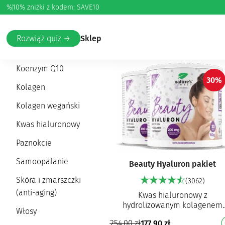
%
10% zniżki z kodem: SAVE10
Strona główna
/
Uroda i pielęgnacja
/ Kwas hialuronowy
Rozwiąż quiz →
Sklep
Cellulit i rozstępy
Koenzym Q10
30%
Kolagen
Kolagen wegański
Kwas hialuronowy
Paznokcie
Samoopalanie
Beauty Hyaluron pakiet
Skóra i zmarszczki
(3062)
(anti-aging)
Kwas hialuronowy z
hydrolizowanym kolagenem
Włosy
Peptydy kolagenowe o wysokie
254,00
zł
177,90
zł