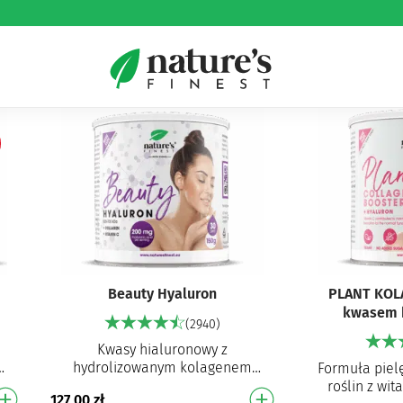
Beauty Hyaluron
PLANT KOL
kwasem 
(2940)
Kwasy hialuronowy z
hydrolizowanym kolagenem
Formuła piel
j
Peptydy kolagenowe o wysokiej
roślin z wi
127,00
zł