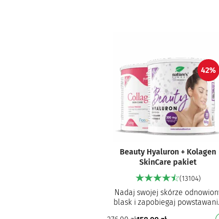
skórę, utrzymać piękną sk…
42%
Beauty Hyaluron + Kolagen
SkinCare pakiet
(13104)
Nadaj swojej skórze odnowion
blask i zapobiegaj powstawani
zmarszczek Zdrowie skóry: