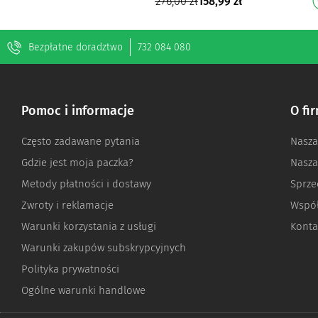
276,00
zł
158,99
zł
Poprawia nawilżenie i
elastyczno…
Bezpłatne doradztwo
732 084 080
Pomoc i informacje
O fi
Często zadawane pytania
Nasza
Gdzie jest moja paczka?
Nasza
Metody płatności i dostawy
Sprze
Zwroty i reklamacje
Współ
Warunki korzystania z usługi
Konta
Warunki zakupów subskrypcyjnych
Polityka prywatności
Ogólne warunki handlowe