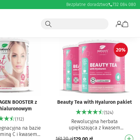
Bezpłatne doradztwo
732 084 080
20%
AGEN BOOSTER z
Beauty Tea with Hyaluron pakiet
hialuronowym
(524)
(112)
Rewolucyjna herbata
upiększająca z kwasem
ęgnacyjna na bazie
hialuronowym, d-biotyną i
taminą C i kwasem
161,20
zł
129,00
zł