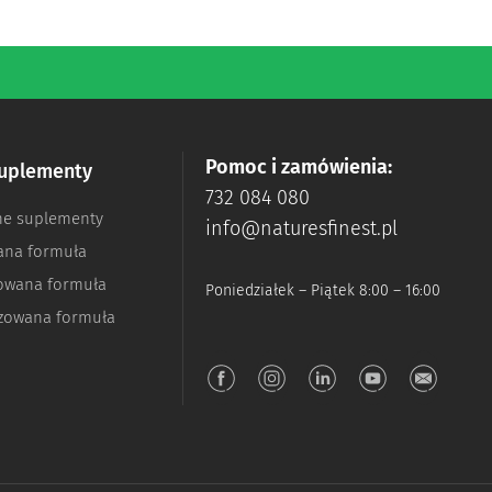
Pomoc i zamówienia:
suplementy
732 084 080
ne suplementy
info@naturesfinest.pl
ana formuła
zowana formuła
Poniedziałek – Piątek 8:00 – 16:00
izowana formuła