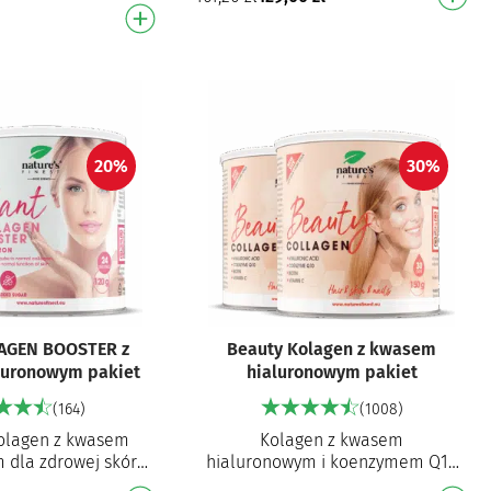
witaminą C Pomaga odżywić
owym Roślinna
skórę, utrzymać piękną sk…
wa: idealna dla
ńskiego …
20%
30%
AGEN BOOSTER z
Beauty Kolagen z kwasem
luronowym pakiet
hialuronowym pakiet
(164)
(1008)
olagen z kwasem
Kolagen z kwasem
 dla zdrowej skóry
hialuronowym i koenzymem Q10
 naturalnej syntezy
Wielofunkcyjna formuła