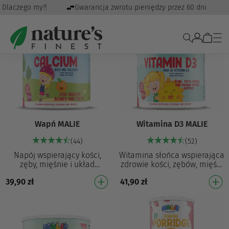
0 zł
Dlaczego my?
Gwarancja zwrotu pieniędzy przez 60 dni
Wapń MALIE
Witamina D3 MALIE
(44)
(52)
Napój wspierający kości,
Witamina słońca wspierająca
zęby, mięśnie i układ
zdrowie kości, zębów, mięśni
odpornościowy Wapń w
i układu odpornościowego
39,90
zł
41,90
zł
proszku o świetnym smaku!
Witamina D3 w proszku o
Pomaga w utrzymaniu
świetnym smak…
zdrow…