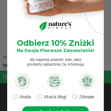
Bronze PRO
Odbierz 10% Zniżki
(733)
Na Swoje Pierwsze Zamówienie!
Zamień solaria i
samoopalacze na brązującą
​Ale najpierw powiedz nam, jakie
formułę, która działa od
produkty najbardziej Cię interesują
139,00
zł
wewnątrz Suplement diety
dla normalnej skóry⁴ z uni…
Bezpłatne doradztwo
732 084 080
Pomoc i informacje
pop up interest
Uroda
Utrata Wagi
Zdrowie
O firmie